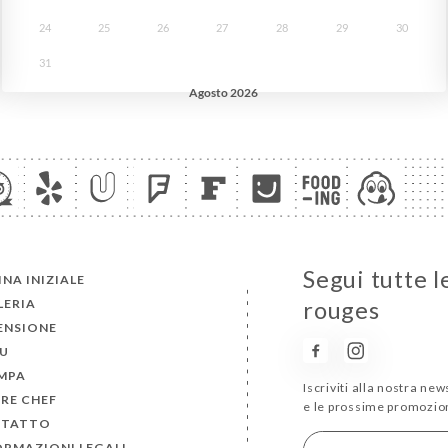
Segui tutte l
NA INIZIALE
LERIA
rouges
ENSIONE
U
MPA
Iscriviti alla nostra ne
RE CHEF
e le prossime promozion
TATTO
ORMAZIONI LEGALI