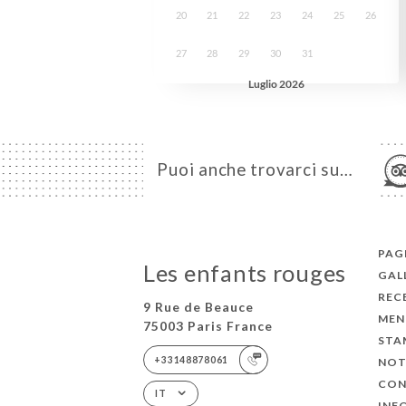
Puoi anche trovarci su…
PAGI
Les enfants rouges
GAL
REC
9 Rue de Beauce
MEN
75003 Paris France
STA
+33148878061
NOT
CON
IT
INF