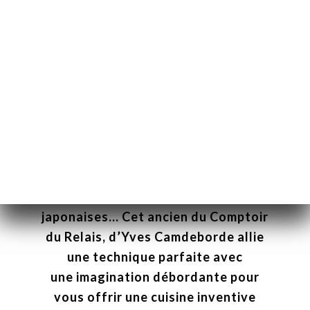
NOTRE CHEF
Aux commandes des Enfants Rouges, le
chef Daï Shinozuka revisite la cuisine
française en s’inspirant de ses origines
japonaises… Cet ancien du Comptoir
du Relais, d’Yves Camdeborde allie
une technique parfaite avec
une imagination débordante pour
vous offrir une cuisine inventive
Я