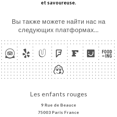
ЦА
et savoureuse.
ИРОВАТЬ
ЕРЕЯ
Вы также можете найти нас на
ЫВЫ
следующих платформах…
НЮ
ССА
 CHEF
ЬСЯ С
Les enfants rouges
9 Rue de Beauce
75003 Paris France