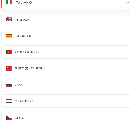
ITALIANO
ITALIANO
press.link_press
INGLESE
INGLESE
TORNA ALLA STAMPA
CATALANO
CATALANO
Puoi anche trovarci su…
PORTOGHESE
PORTOGHESE
简体中文 (CINESE)
简体中文 (CINESE)
RUSSO
RUSSO
OLANDESE
OLANDESE
Les enfants rouges
CECO
CECO