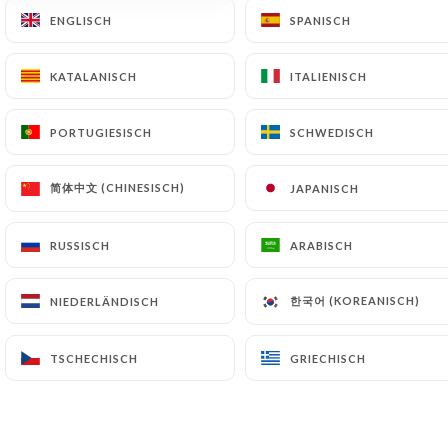
ENGLISCH
ENGLISCH
SPANISCH
SPANISCH
DE
MENÜ
KATALANISCH
KATALANISCH
ITALIENISCH
ITALIENISCH
PORTUGIESISCH
PORTUGIESISCH
SCHWEDISCH
SCHWEDISCH
/
START
PRESSEDETAILS
简体中文 (CHINESISCH)
简体中文 (CHINESISCH)
JAPANISCH
JAPANISCH
Pressedetails
RUSSISCH
RUSSISCH
ARABISCH
ARABISCH
한국어 (KOREANISCH)
한국어 (KOREANISCH)
NIEDERLÄNDISCH
NIEDERLÄNDISCH
TSCHECHISCH
TSCHECHISCH
GRIECHISCH
GRIECHISCH