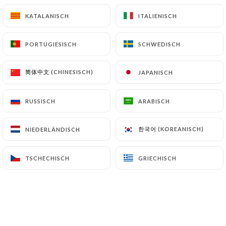
Media:
Guide Michelin
KATALANISCH
KATALANISCH
ITALIENISCH
ITALIENISCH
press.link_press
PORTUGIESISCH
PORTUGIESISCH
SCHWEDISCH
SCHWEDISCH
Once upon a time, a Japanese chef, fresh
简体中文 (CHINESISCH)
简体中文 (CHINESISCH)
JAPANISCH
JAPANISCH
from his apprenticeship with Yves
Camdeborde and Stéphane Jégo, opened a
characteristic Parisian bistro, serving
RUSSISCH
RUSSISCH
ARABISCH
ARABISCH
heart-w...
한국어 (KOREANISCH)
한국어 (KOREANISCH)
NIEDERLÄNDISCH
NIEDERLÄNDISCH
01
Jan
TSCHECHISCH
TSCHECHISCH
GRIECHISCH
GRIECHISCH