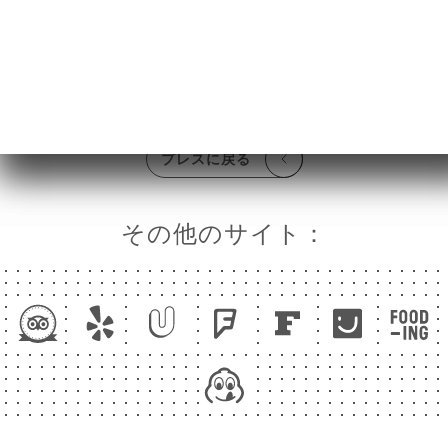
ビュ
s'imprégner de ses traditions et techniques.
ニュ
press.link_press
レス
TRE
プレスに戻る
EF
絡先
その他のサイト：