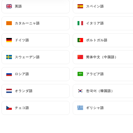
英語
英語
スペイン語
スペイン語
メニュー
JA
カタルーニャ語
カタルーニャ語
イタリア語
イタリア語
ドイツ語
ドイツ語
ポルトガル語
ポルトガル語
/
ホーム
プレスの詳細
スウェーデン語
スウェーデン語
简体中文（中国語）
简体中文（中国語）
プレスの詳細
ロシア語
ロシア語
アラビア語
アラビア語
オランダ語
オランダ語
한국어（韓国語）
한국어（韓国語）
チェコ語
チェコ語
ギリシャ語
ギリシャ語