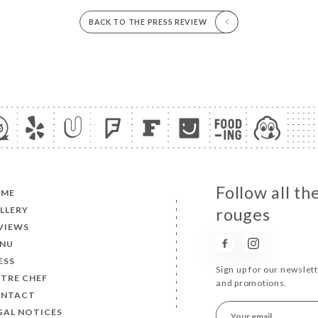
BACK TO THE PRESS REVIEW
Follow all th
OME
LLERY
rouges
VIEWS
NU
ESS
Sign up for our newslet
TRE CHEF
and promotions.
NTACT
GAL NOTICES