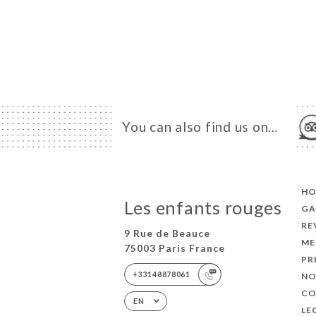
You can also find us on…
H
Les enfants rouges
GA
RE
9 Rue de Beauce
ME
75003 Paris France
PR
+33148878061
NO
CO
EN
LE