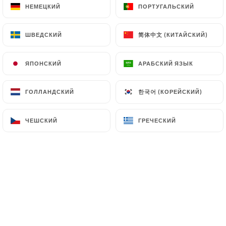
НЕМЕЦКИЙ
НЕМЕЦКИЙ
ПОРТУГАЛЬСКИЙ
ПОРТУГАЛЬСКИЙ
RU
МЕНЮ
简体中文 (КИТАЙСКИЙ)
简体中文 (КИТАЙСКИЙ)
ШВЕДСКИЙ
ШВЕДСКИЙ
/
ГЛАВНАЯ СТРАНИЦА
ПОДРОБНОСТИ ПУБЛИКАЦИИ В
ПРЕССЕ
ЯПОНСКИЙ
ЯПОНСКИЙ
АРАБСКИЙ ЯЗЫК
АРАБСКИЙ ЯЗЫК
Подробности Публикации
한국어 (КОРЕЙСКИЙ)
한국어 (КОРЕЙСКИЙ)
ГОЛЛАНДСКИЙ
ГОЛЛАНДСКИЙ
В Прессе
ЧЕШСКИЙ
ЧЕШСКИЙ
ГРЕЧЕСКИЙ
ГРЕЧЕСКИЙ